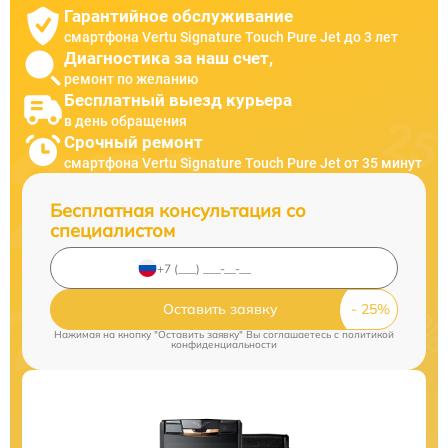
Гарантийное обслуживание
смартфона Vertu Signature Touch Pure Jet до 3 лет
Диагностика за наш счет,
ремонт по желанию
Бесплатный выезд курьера
в день обращения
Срочный ремонт
смартфона Vertu Signature Touch Pure Jet от 35 минут
Бесплатная консультация со
специалистом
Оставить заявку
Нажимая на кнопку "Оставить заявку" Вы соглашаетесь c
политикой
конфиденциальности